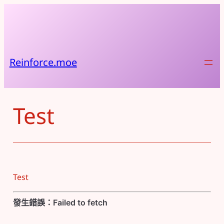
跳
至
主
要
內
Reinforce.moe
容
Test
Test